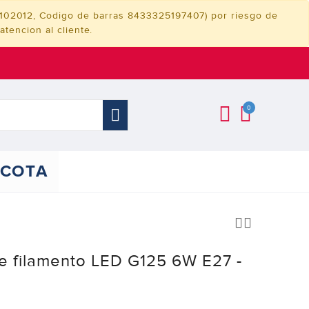
3102012, Codigo de barras 8433325197407) por riesgo de
tencion al cliente.
0
COTA
e filamento LED G125 6W E27 -