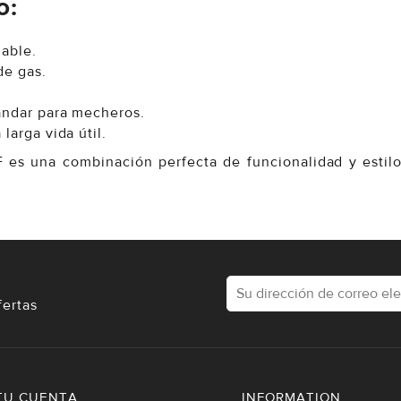
o:
iable.
de gas.
ándar para mecheros.
larga vida útil.
 es una combinación perfecta de funcionalidad y estil
fertas
TU CUENTA
INFORMATION